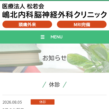
頭痛外来
MRI完備
ホーム
医師紹介
お知らせ
初めての方へ
受診される方へ
診療のご案内
内科
休診
脳神経外科
頭痛外来
MRI検査を受ける方へ
医療設備
2026.08.05
休診